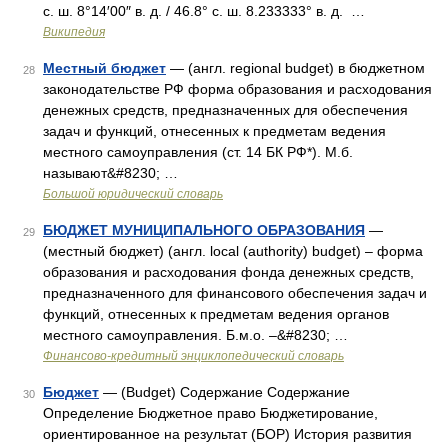
с. ш. 8°14′00″ в. д. / 46.8° с. ш. 8.233333° в. д. …
Википедия
Местный бюджет
— (англ. regional budget) в бюджетном
28
законодательстве РФ форма образования и расходования
денежных средств, предназначенных для обеспечения
задач и функций, отнесенных к предметам ведения
местного самоуправления (ст. 14 БК РФ*). М.б.
называют&#8230; …
Большой юридический словарь
БЮДЖЕТ МУНИЦИПАЛЬНОГО ОБРАЗОВАНИЯ
—
29
(местный бюджет) (англ. local (authority) budget) – форма
образования и расходования фонда денежных средств,
предназначенного для финансового обеспечения задач и
функций, отнесенных к предметам ведения органов
местного самоуправления. Б.м.о. –&#8230; …
Финансово-кредитный энциклопедический словарь
Бюджет
— (Budget) Содержание Содержание
30
Определение Бюджетное право Бюджетирование,
ориентированное на результат (БОР) История развития