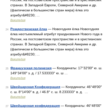
России, на постсоветском пространстве и в христианских
странах. В Западной Европе, Северной Америке и др.
(фактически в большинстве стран мира) ёлка это
атрибут&#8230; …
Википедия
Рождественская ёлка
— Новогодняя ёлка Новогодняя
24
ёлка неотъемлемый атрибут празднования Нового года в
России, на постсоветском пространстве и в христианских
странах. В Западной Европе, Северной Америке и др.
(фактически в большинстве стран мира) ёлка это
атрибут&#8230; …
Википедия
Французская полинезия
— Координаты: 17°32′00″ ю. ш.
25
149°34′00″ з. д. / 17.533333° ю. ш …
Википедия
Швейцарская Конфедерация
— Координаты: 46°48′00″
26
с. ш. 8°14′00″ в. д. / 46.8° с. ш. 8.233333° в. д. …
Википедия
Швейцарская конфедерация
— Координаты: 46°48′00″
27